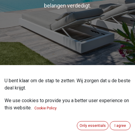
belangen verdedigt.
U bent klaar om de stap te zetten. Wij zorgen dat u de beste
deal krijgt.
Een woning kopen aan de Costa del Sol is een prachtige,
We use cookies to provide you a better user experience on
maar grote investering. Toch realiseren veel kopers zich
this website.
Cookie Policy
niet dat de traditionele makelaar in de eerste plaats voor
de
verkoper
werkt. Hun doel? Een zo hoog mogelijke prijs.
Only essentials
I agree
Bij
ERA Costa del Sol
doen wij het fundamenteel anders.